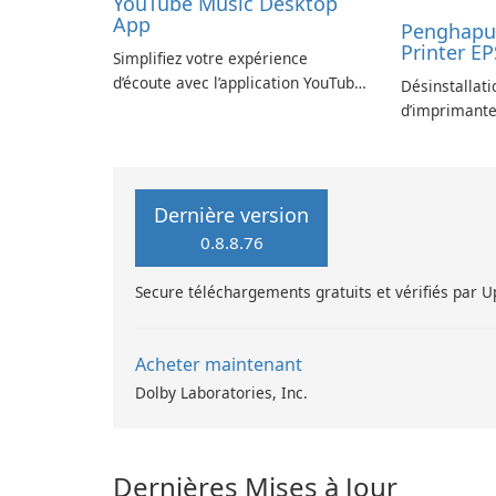
YouTube Music Desktop
App
Penghapus
Printer E
Simplifiez votre expérience
d’écoute avec l’application YouTube
Désinstallati
Music Desktop
d’imprimante
L360 Series
Dernière version
0.8.8.76
Secure téléchargements gratuits et vérifiés par 
Acheter maintenant
Dolby Laboratories, Inc.
Dernières Mises à Jour