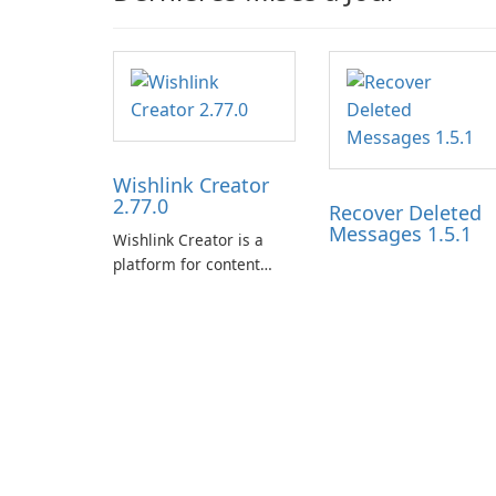
Wishlink Creator
2.77.0
Recover Deleted
Messages 1.5.1
Wishlink Creator is a
platform for content
creators designed to
monetize their work
through built-in brand
partnerships and
integrated tools for
content distribution and
audience engagement.