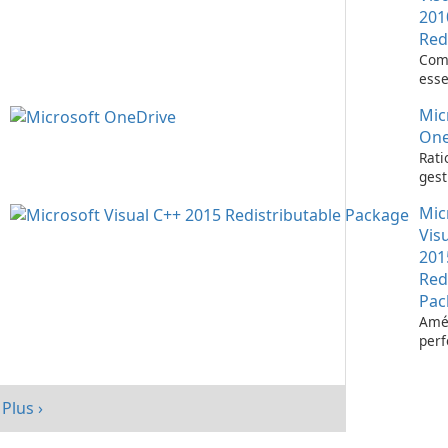
201
Red
Com
esse
l’ex
Mic
d’ap
Visu
One
Rati
gest
fich
Mic
Micr
One
Vis
201
Red
Pac
Amél
per
votr
avec
redi
Plus ›
Micr
C++ 