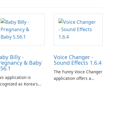
aby Billy -
Voice Changer -
regnancy & Baby
Sound Effects 1.6.4
.56.1
The Funny Voice Changer
is application is
application offers a
cognized as Korea's
diverse selection of over
ading free platform for
50 sound and voice
regnancy and baby
effects, providing users
acking, offering
with robust
sential healthcare tips
customization options
nd doctor-approved
for voice modification.
ticles.