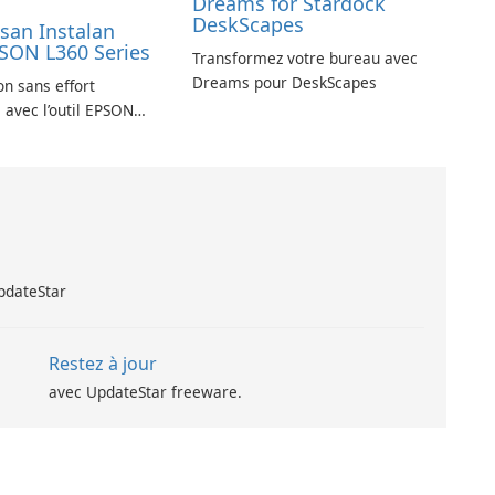
Dreams for Stardock
DeskScapes
an Instalan
PSON L360 Series
Transformez votre bureau avec
Dreams pour DeskScapes
on sans effort
 avec l’outil EPSON
UpdateStar
Restez à jour
avec UpdateStar freeware.