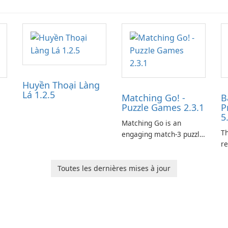
Huyền Thoại Làng
Lá 1.2.5
Matching Go! -
B
Puzzle Games 2.3.1
P
5
Matching Go is an
Th
engaging match-3 puzzle
re
game that invites
le
players to join Chloe and
p
her charming corgi,
Toutes les dernières mises à jour
tr
Ollie, on an adventurous
es
journey across diverse
a
landscapes.
ar